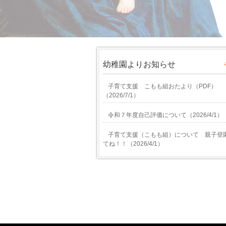
幼稚園よりお知らせ
子育て支援 こもも組おたより（PDF）
（
2026/7/1
）
令和７年度自己評価について
（
2026/4/1
）
子育て支援（こもも組）について 親子登
てね！！
（
2026/4/1
）