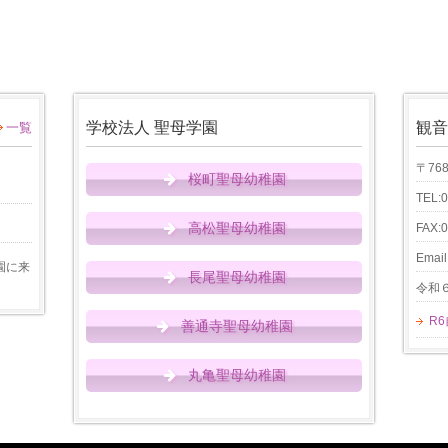
学校法人 聖母学園
観音
一覧
〒76
桜町聖母幼稚園
TEL:
高松聖母幼稚園
FAX:
Email
園に来
長尾聖母幼稚園
令和
R
善通寺聖母幼稚園
丸亀聖母幼稚園