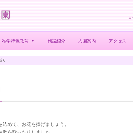
〒
私学特色教育
施設紹介
入園案内
アクセス
祈り
り
を込めて、お花を捧げましょう。
お歌を歌ったりしました。