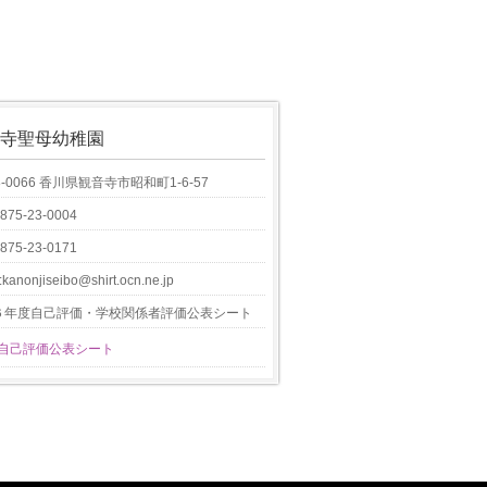
寺聖母幼稚園
8-0066 香川県観音寺市昭和町1-6-57
0875-23-0004
0875-23-0171
:kanonjiseibo@shirt.ocn.ne.jp
６年度自己評価・学校関係者評価公表シート
6自己評価公表シート