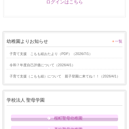
ログインはこちら
幼稚園よりお知らせ
一覧
子育て支援 こもも組おたより（PDF）
（
2026/7/1
）
令和７年度自己評価について
（
2026/4/1
）
子育て支援（こもも組）について 親子登園に来てね！！
（
2026/4/1
）
学校法人 聖母学園
桜町聖母幼稚園