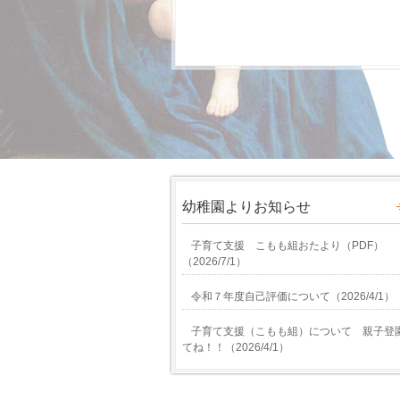
幼稚園よりお知らせ
子育て支援 こもも組おたより（PDF）
（
2026/7/1
）
令和７年度自己評価について
（
2026/4/1
）
子育て支援（こもも組）について 親子登
てね！！
（
2026/4/1
）