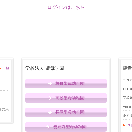
ログインはこちら
学校法人 聖母学園
観音
一覧
〒76
桜町聖母幼稚園
TEL:
高松聖母幼稚園
FAX:
Email
園に来
長尾聖母幼稚園
令和
R
善通寺聖母幼稚園