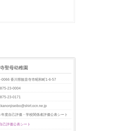
寺聖母幼稚園
8-0066 香川県観音寺市昭和町1-6-57
0875-23-0004
0875-23-0171
:kanonjiseibo@shirt.ocn.ne.jp
６年度自己評価・学校関係者評価公表シート
6自己評価公表シート