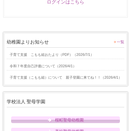
ログインはこちら
幼稚園よりお知らせ
一覧
子育て支援 こもも組おたより（PDF）
（
2026/7/1
）
令和７年度自己評価について
（
2026/4/1
）
子育て支援（こもも組）について 親子登園に来てね！！
（
2026/4/1
）
学校法人 聖母学園
桜町聖母幼稚園