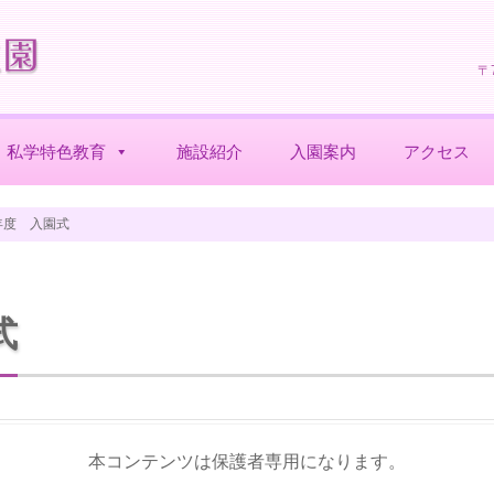
〒
私学特色教育
施設紹介
入園案内
アクセス
年度 入園式
式
本コンテンツは保護者専用になります。