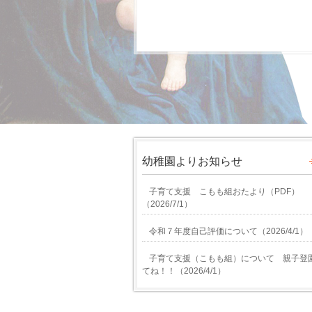
幼稚園よりお知らせ
子育て支援 こもも組おたより（PDF）
（
2026/7/1
）
令和７年度自己評価について
（
2026/4/1
）
子育て支援（こもも組）について 親子登
てね！！
（
2026/4/1
）