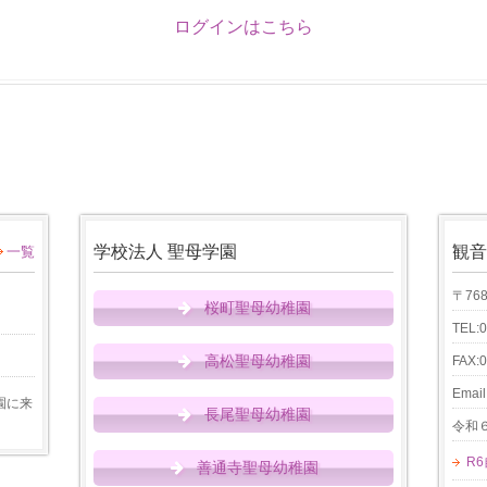
ログインはこちら
学校法人 聖母学園
観音
一覧
〒76
桜町聖母幼稚園
TEL:
高松聖母幼稚園
FAX:
Email
園に来
長尾聖母幼稚園
令和
R
善通寺聖母幼稚園