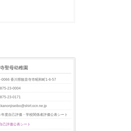
寺聖母幼稚園
8-0066 香川県観音寺市昭和町1-6-57
0875-23-0004
0875-23-0171
:kanonjiseibo@shirt.ocn.ne.jp
６年度自己評価・学校関係者評価公表シート
6自己評価公表シート