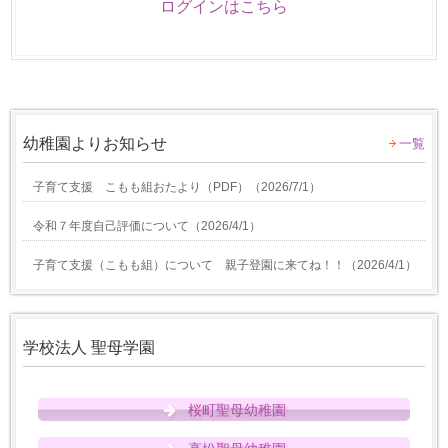
ログインはこちら
幼稚園よりお知らせ
一覧
子育て支援 こもも組おたより（PDF）
（
2026/7/1
）
令和７年度自己評価について
（
2026/4/1
）
子育て支援（こもも組）について 親子登園に来てね！！
（
2026/4/1
）
学校法人 聖母学園
桜町聖母幼稚園