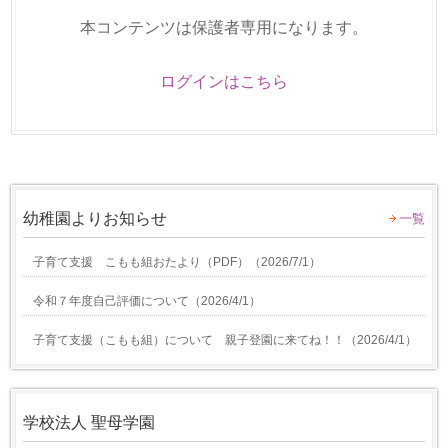
本コンテンツは保護者専用になります。
ログインはこちら
幼稚園よりお知らせ
一覧
子育て支援 こもも組おたより（PDF）
（
2026/7/1
）
令和７年度自己評価について
（
2026/4/1
）
子育て支援（こもも組）について 親子登園に来てね！！
（
2026/4/1
）
学校法人 聖母学園