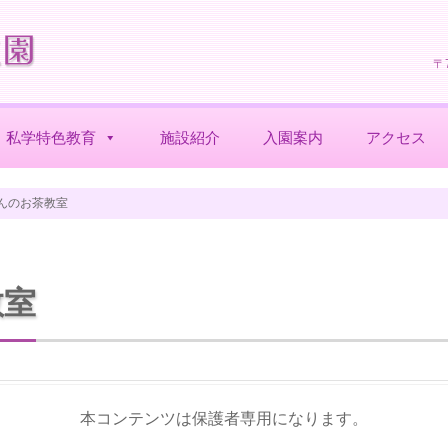
〒
私学特色教育
施設紹介
入園案内
アクセス
んのお茶教室
教室
本コンテンツは保護者専用になります。