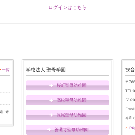
ログインはこちら
学校法人 聖母学園
観音
一覧
〒76
桜町聖母幼稚園
TEL:
高松聖母幼稚園
FAX:
Email
園に来
長尾聖母幼稚園
令和
R
善通寺聖母幼稚園