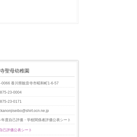
寺聖母幼稚園
8-0066 香川県観音寺市昭和町1-6-57
0875-23-0004
0875-23-0171
:kanonjiseibo@shirt.ocn.ne.jp
６年度自己評価・学校関係者評価公表シート
6自己評価公表シート