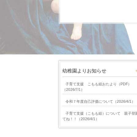
幼稚園よりお知らせ
子育て支援 こもも組おたより（PDF）
（
2026/7/1
）
令和７年度自己評価について
（
2026/4/1
）
子育て支援（こもも組）について 親子登
てね！！
（
2026/4/1
）