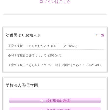
ログインはこちら
幼稚園よりお知らせ
一覧
子育て支援 こもも組おたより（PDF）
（
2026/7/1
）
令和７年度自己評価について
（
2026/4/1
）
子育て支援（こもも組）について 親子登園に来てね！！
（
2026/4/1
）
学校法人 聖母学園
桜町聖母幼稚園