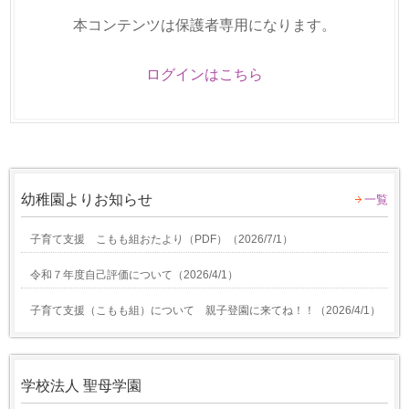
本コンテンツは保護者専用になります。
ログインはこちら
幼稚園よりお知らせ
一覧
子育て支援 こもも組おたより（PDF）
（
2026/7/1
）
令和７年度自己評価について
（
2026/4/1
）
子育て支援（こもも組）について 親子登園に来てね！！
（
2026/4/1
）
学校法人 聖母学園