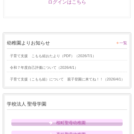
ログインはこちら
幼稚園よりお知らせ
一覧
子育て支援 こもも組おたより（PDF）
（
2026/7/1
）
令和７年度自己評価について
（
2026/4/1
）
子育て支援（こもも組）について 親子登園に来てね！！
（
2026/4/1
）
学校法人 聖母学園
桜町聖母幼稚園