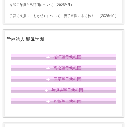
令和７年度自己評価について
（
2026/4/1
）
子育て支援（こもも組）について 親子登園に来てね！！
（
2026/4/1
）
学校法人 聖母学園
桜町聖母幼稚園
高松聖母幼稚園
長尾聖母幼稚園
善通寺聖母幼稚園
丸亀聖母幼稚園