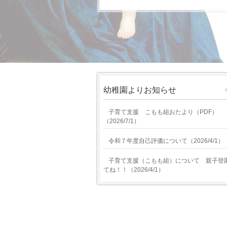
幼稚園よりお知らせ
子育て支援 こもも組おたより（PDF）
（
2026/7/1
）
令和７年度自己評価について
（
2026/4/1
）
子育て支援（こもも組）について 親子登
てね！！
（
2026/4/1
）