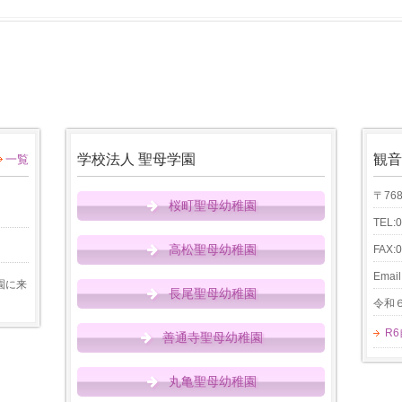
学校法人 聖母学園
観音
一覧
〒76
桜町聖母幼稚園
TEL:
高松聖母幼稚園
FAX:
Email
園に来
長尾聖母幼稚園
令和
R
善通寺聖母幼稚園
丸亀聖母幼稚園