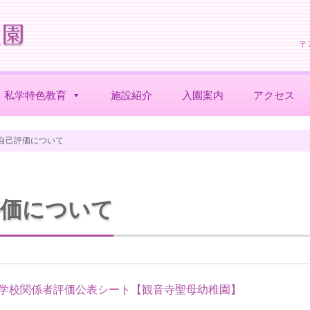
〒
私学特色教育
施設紹介
入園案内
アクセス
自己評価について
評価について
・学校関係者評価公表シート【観音寺聖母幼稚園】