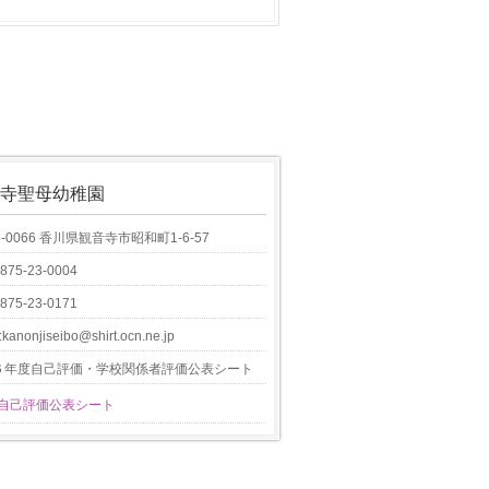
寺聖母幼稚園
8-0066 香川県観音寺市昭和町1-6-57
0875-23-0004
0875-23-0171
:kanonjiseibo@shirt.ocn.ne.jp
６年度自己評価・学校関係者評価公表シート
6自己評価公表シート